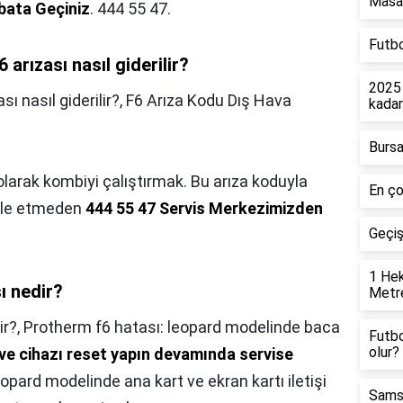
Masa 
ibata Geçiniz
. 444 55 47.
Futbo
rızası nasıl giderilir?
2025 
 nasıl giderilir?,
F6 Arıza Kodu Dış Hava
kada
Bursa
 olarak kombiyi çalıştırmak. Bu arıza koduyla
En ço
hale etmeden
444 55 47 Servis Merkezimizden
Geçi
1 Hek
ı nedir?
Metre
ir?,
Protherm f6 hatası: leopard modelinde baca
Futbo
olur?
 ve cihazı reset yapın devamında servise
eopard modelinde ana kart ve ekran kartı iletişi
Samsu