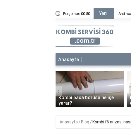
Yeni
 özellikleri nelerdir?
Perşembe 00:50
Anti hc
Anasayfa
‹
 bakımı her yıl
Kombi baca borusu ne işe
malı mı?
yarar?
Anasayfa
Blog
Kombi f6 arızası nasıl