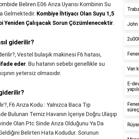
ombide Beliren E06 Arıza Uyarısı Kombinin Su
Trabz
a Gelmektedir.
Kombiye İhtiyacı Olan Suyu 1,5
i Yeniden Çalışacak Sorun Çözümlenecektir
.
John 
2u000
ıl giderilir?
Fener
erilir?,
Vestel bulaşık makinesi F6 hatası,
ifade eder
. Bu hatanın sebebi genellikle su
Van k
ışının yetersiz olmasıdır.
E-dev
yapılı
iderilir?
Fener
ir?,
F6 Arıza Kodu : Yalnızca Baca Tip
süreç
nde Bulunan Temiz Havanın İçeriye Doğru Ulaşıp
vinde Olan Ptc Sinde Arıza Olduğunu Ya Da
Rüya
eldiğini Belirten Hata Kodudur. Sorunun