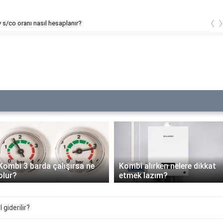
‹
v s/co oranı nasıl hesaplanır?
Kombi 3 barda çalışırsa ne
Kombi alırken nelere dikkat
olur?
etmek lazım?
 giderilir?