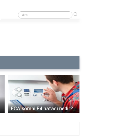
›
Anti hcv s/co oranı nasıl hesaplanır?
›
ECA kombi C6 arızası 
ECA kombi F4 hatası nedir?
demek?