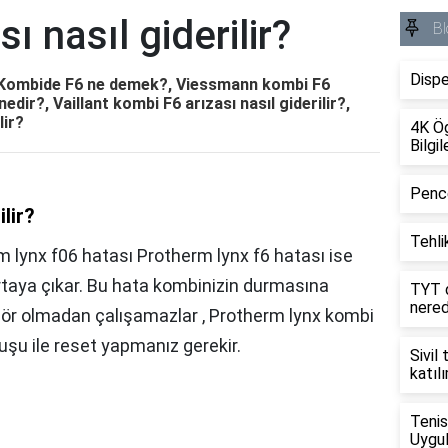
ı nasıl giderilir?
Bl
Dispe
r?, Kombide F6 ne demek?, Viessmann kombi F6
 nedir?, Vaillant kombi F6 arızası nasıl giderilir?,
lir?
4K Ög
Bilgil
Pence
ilir?
Tehlik
lynx f06 hatası Protherm lynx f6 hatası ise
taya çıkar. Bu hata kombinizin durmasına
TYT d
nere
ör olmadan çalışamazlar , Protherm lynx kombi
uşu ile reset yapmanız gerekir.
Sivil
katıl
Tenis
Uygul