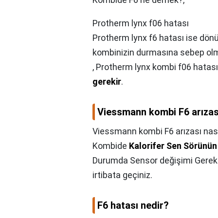
Protherm lynx f06 hatası
Protherm lynx f6 hatası ise dön
kombinizin durmasına sebep olm
, Protherm lynx kombi f06 hatas
gerekir
.
Viessmann kombi F6 arızası 
Viessmann kombi F6 arızası nasıl 
Kombide
Kalorifer Sen Sörünün
Durumda Sensor değişimi Gerekebi
irtibata geçiniz.
F6 hatası nedir?