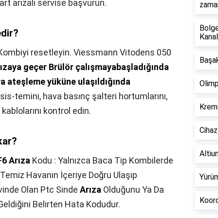
rt arızalı servise başvurun.
zaman
Bolge
edir?
Kanal
Kombiyi resetleyin. Viessmann Vitodens 050
Başak
rızaya geçer Brülör çalışmayabaşladığında
ya ateşleme yüküne ulaşıldığında
Olimp
 sis-temini, hava basınç şalteri hortumlarını,
Krema
kablolarını kontrol edin.
Cihaz
kar?
Altium
F6 Arıza
Kodu : Yalnızca Baca Tip Kombilerde
Temiz Havanın İçeriye Doğru Ulaşıp
Yürüm
vinde Olan Ptc Sinde
Arıza
Olduğunu Ya Da
Koord
eldiğini Belirten Hata Kodudur.