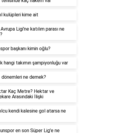
tenisinde kaç hakem var
l kulüpleri kime ait
Avrupa Ligi'ne katılım parası ne
r?
spor başkanı kimin oğlu?
k hangi takımın şampiyonluğu var
ş dönemleri ne demek?
tar Kaç Metre? Hektar ve
kare Arasındaki İlişki
lcu kendi kalesine gol atarsa ne
nspor en son Süper Lig'e ne