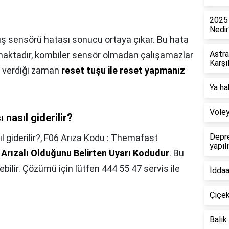
2025 
Nedir
üş sensörü hatası sonucu ortaya çıkar. Bu hata
Astra
aktadır, kombiler sensör olmadan çalışamazlar
Karşı
ı verdiği zaman
reset tuşu ile reset yapmanız
Ya ha
Voley
nasıl giderilir?
Depre
giderilir?,
F06 Arıza Kodu : Themafast
yapıl
 Arızalı Olduğunu Belirten Uyarı Kodudur
. Bu
lir. Çözümü için lütfen 444 55 47 servis ile
İddaa
Çiçek
Balık