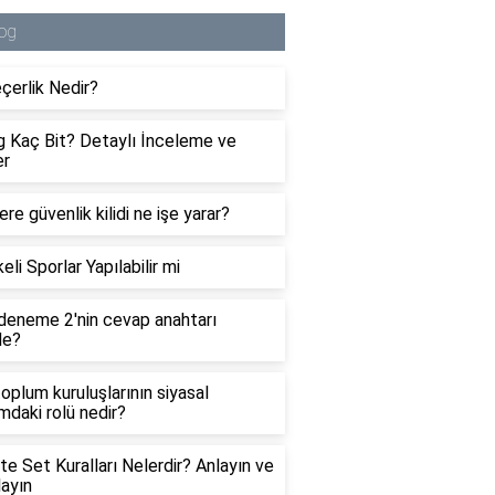
og
çerlik Nedir?
 Kaç Bit? Detaylı İnceleme ve
er
re güvenlik kilidi ne işe yarar?
eli Sporlar Yapılabilir mi
eneme 2'nin cevap anahtarı
de?
 toplum kuruluşlarının siyasal
ımdaki rolü nedir?
te Set Kuralları Nelerdir? Anlayın ve
ayın