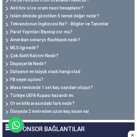
Forza Horizon 6’nın özellikleri nelerdir?
Anti hcv s/co oranı nasıl hesaplanır?
İslâm dininde gözetilen 5 temel değer nedir?
Tekvandonun İngilizcesi Ne? - Bilgiler ve Tanımlar
Paraf Yayınları Biyoloji zor mu?
Amerikan senaryo flashback nedir?
MLS ligi nedir?
Çok Alelli Kalıtım Nedir?
Dispeçerlik Nedir?
Dünyanın en büyük stadı hangi stad
FB neyin açılımı?
Masa tenisinde 1 set kaç sayıdan oluşur?
Türkiye UEFA Kupası kazandı mı
Ot ve bitki arasındaki fark nedir?
Dünyada 2 metreden uzun kaç insan var
SPONSOR BAĞLANTILAR