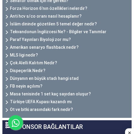
Senatör olmak için ne gerekli?
Forza Horizon 6’nın özellikleri nelerdir?
Anti hcv s/co oranı nasıl hesaplanır?
İslâm dininde gözetilen 5 temel değer nedir?
Tekvandonun İngilizcesi Ne? - Bilgiler ve Tanımlar
Paraf Yayınları Biyoloji zor mu?
Amerikan senaryo flashback nedir?
MLS ligi nedir?
Çok Alelli Kalıtım Nedir?
Dispeçerlik Nedir?
Dünyanın en büyük stadı hangi stad
FB neyin açılımı?
Masa tenisinde 1 set kaç sayıdan oluşur?
Türkiye UEFA Kupası kazandı mı
Ot ve bitki arasındaki fark nedir?
SPONSOR BAĞLANTILAR