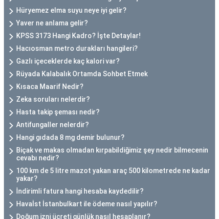
Hüryemez elma suyu neye iyi gelir?
Yaver ne anlama gelir?
KPSS 3173 Hangi Kadro? İşte Detaylar!
Hacıosman metro durakları hangileri?
Gazlı içeceklerde kaç kalori var?
Rüyada Kalabalık Ortamda Sohbet Etmek
Kısaca Maarif Nedir?
Zeka soruları nelerdir?
Hasta takip şeması nedir?
Antifungaller nelerdir?
Hangi gıdada 8 mg demir bulunur?
Biçak ve makas olmadan kırpabildiğimiz şey nedir bilmecenin
cevabı nedir?
100 km de 5 litre mazot yakan araç 500 kilometrede ne kadar
yakar?
İndirimli fatura hangi hesaba kaydedilir?
Havaİst İstanbulkart ile ödeme nasıl yapılır?
Doğum izni ücreti günlük nasıl hesaplanır?