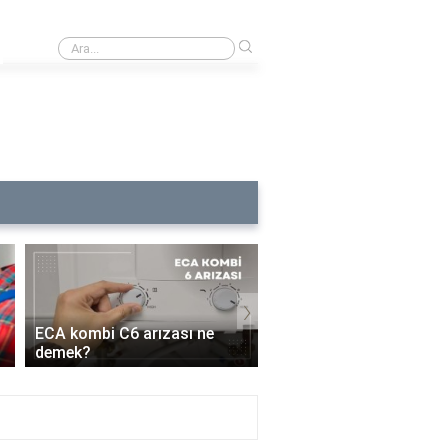
›
Yaver ne anlama gelir?
›
ECA kombi C6 arızası ne
1 yıllık kombiye bakım y
demek?
mı?