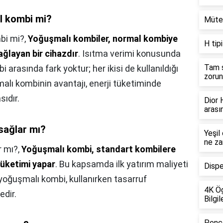
l kombi mi?
Mütev
bi mi?,
Yoğuşmalı kombiler, normal kombiye
H tip
ğlayan bir cihazdır
. Isıtma verimi konusunda
Tam s
arasında fark yoktur; her ikisi de kullanıldığı
zorun
malı kombinin avantajı, enerji tüketiminde
ıdır.
Dior
arası
sağlar mı?
Yeşil
ne za
r mı?,
Yoğuşmalı kombi, standart kombilere
tüketimi yapar
. Bu kapsamda ilk yatırım maliyeti
Dispe
 yoğuşmalı kombi, kullanırken tasarruf
4K Ög
edir.
Bilgil
Pence