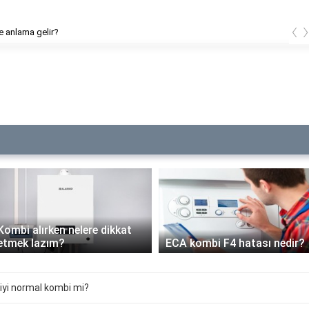
‹
e anlama gelir?
Kombi alırken nelere dikkat
etmek lazım?
ECA kombi F4 hatası nedir?
iyi normal kombi mi?