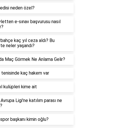
edisi neden özel?
letten e-sınav başvurusu nasıl
r?
bahçe kaç yıl ceza aldı? Bu
te neler yaşandı?
da Maç Görmek Ne Anlama Gelir?
tenisinde kaç hakem var
l kulüpleri kime ait
Avrupa Ligi'ne katılım parası ne
r?
spor başkanı kimin oğlu?