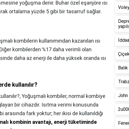
mesine yoğuşma denir. Buhar özel eşanjöre ısı
Voley
narak ortalama yüzde 5 gibi bir tasarruf sağlar.
Depre
yapıl
İddaa
şmalı kombilerin kullanımından kazanılan ısı
. Diğer kombilerden %17 daha verimli olan
Çiçek
sinde daha az enerji ile daha yüksek oranda ısı
Balık
Trabz
rde kullanılır?
John 
llanılır?,
Yoğuşmalı kombiler, normal kombiye
layan bir cihazdır. Isıtma verimi konusunda
2u000
arasında fark yoktur; her ikisi de kullanıldığı
alı kombinin avantajı, enerji tüketiminde
Fener