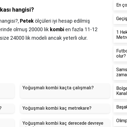
En ço
kası hangisi?
Geçi
hangisi?,
Petek
ölçüleri iyi hesap edilmiş
erinde olmuş 20000 lik
kombi
en fazla 11-12
1 Hek
Metre
size 24000 lik modeli ancak yeterli olur.
Futbo
olur?
Samsu
zaman
Yoğuşmalı kombi kaçta çalışmalı?
Bolge
Kanal
Başak
?
Yoğuşmalı kombi kaç metrekare?
Olimp
Yoğuşmalı kombi kaç derecede devreye