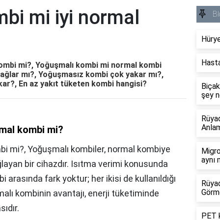
bi mi iyi normal
Bl
Hürye
Hasta
kombi mi?, Yoğuşmalı kombi mi normal kombi
sağlar mı?, Yoğuşmasız kombi çok yakar mı?,
ar?, En az yakıt tüketen kombi hangisi?
Biçak
şey n
Rüyad
Anlam
rmal kombi mi?
i mi?, Yoğuşmalı kombiler, normal kombiye
Migro
aynı 
layan bir cihazdır. Isıtma verimi konusunda
arasında fark yoktur; her ikisi de kullanıldığı
Rüyad
Görm
malı kombinin avantajı, enerji tüketiminde
ıdır.
PET k