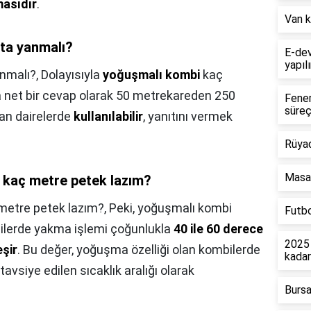
masıdır
.
Van k
ta yanmalı?
E-dev
yapılı
nmalı?,
Dolayısıyla
yoğuşmalı kombi
kaç
net bir cevap olarak 50 metrekareden 250
Fener
süreç
an dairelerde
kullanılabilir
, yanıtını vermek
Rüya
Masa 
 kaç metre petek lazım?
metre petek lazım?,
Peki, yoğuşmalı kombi
Futbo
ilerde yakma işlemi çoğunlukla
40 ile 60 derece
2025 
eşir
. Bu değer, yoğuşma özelliği olan kombilerde
kada
avsiye edilen sıcaklık aralığı olarak
Bursa