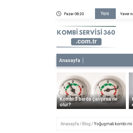
Yeni
elir?
Pazar 08:20
Yaver n
Anasayfa
‹
 baca borusu ne işe
Kombi 3 barda çalışırsa ne
?
olur?
Anasayfa
Blog
Yoğuşmalı kombi mi 