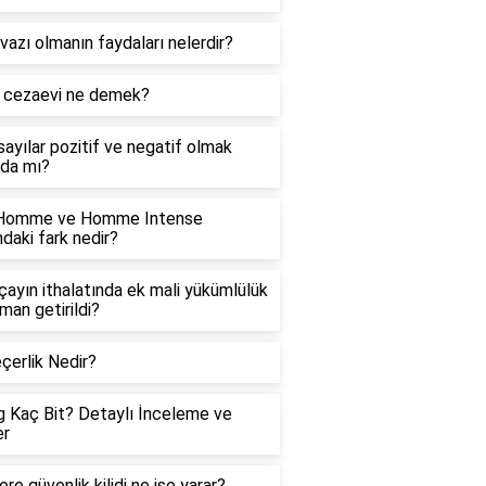
azı olmanın faydaları nelerdir?
i cezaevi ne demek?
ayılar pozitif ve negatif olmak
da mı?
 Homme ve Homme Intense
ndaki fark nedir?
 çayın ithalatında ek mali yükümlülük
man getirildi?
çerlik Nedir?
 Kaç Bit? Detaylı İnceleme ve
er
re güvenlik kilidi ne işe yarar?