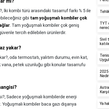
ar mı?
?,
İki kombi türü arasındaki tasarruf farkı % 5 ile
Tehlik
bileceğiniz gibi
tam yoğuşmalı kombiler çok
TYT d
ağlar
. Tam yoğuşmalı kombiler çok geniş
nere
güvenle tercih edilebilen ürünlerdir.
Sivil
katıl
az yakar?
Tenis
kar?,
oda termostatı, yalıtım durumu, evin kat,
Uygul
 vana, petek uzunluğu gibi konular tasarrufu
2025 
Nedir
hangisi?
Astra
Karşı
si?,
Sadece yoğuşmalı kombilerde enerji
Ya ha
r
. Yoğuşmalı kombiler baca gazı dışarıya