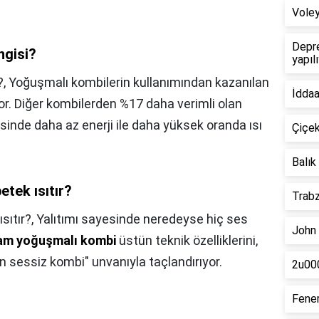
Voley
Depre
ngisi?
yapıl
?,
Yoğuşmalı kombilerin kullanımından kazanılan
İddaa
yor. Diğer kombilerden %17 daha verimli olan
sinde daha az enerji ile daha yüksek oranda ısı
Çiçek
Balık
etek ısıtır?
Trabz
sıtır?,
Yalıtımı sayesinde neredeyse hiç ses
John 
am yoğuşmalı kombi
üstün teknik özelliklerini,
n sessiz kombi" unvanıyla taçlandırıyor.
2u000
Fener