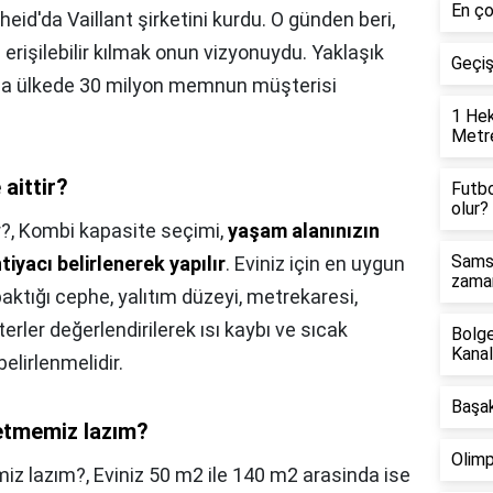
En ço
id'da Vaillant şirketini kurdu. O günden beri,
 erişilebilir kılmak onun vizyonuydu. Yaklaşık
Geçi
azla ülkede 30 milyon memnun müşterisi
1 Hek
Metre
aittir?
Futbo
olur?
r?,
Kombi kapasite seçimi,
yaşam alanınızın
Samsu
tiyacı belirlenerek yapılır
. Eviniz için en uygun
zaman
ktığı cephe, yalıtım düzeyi, metrekaresi,
erler değerlendirilerek ısı kaybı ve sıcak
Bolge
Kanal
elirlenmelidir.
Başak
 etmemiz lazım?
Olimp
miz lazım?,
Eviniz 50 m2 ile 140 m2 arasinda ise