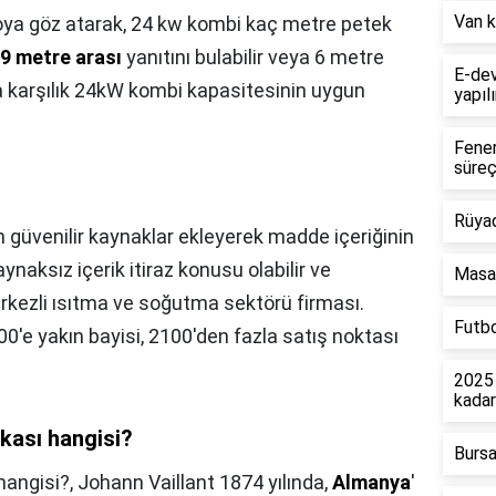
Van k
oya göz atarak, 24 kw kombi kaç metre petek
 9 metre arası
yanıtını bulabilir veya 6 metre
E-dev
a karşılık 24kW kombi kapasitesinin uygun
yapılı
Fener
süreç
Rüya
 güvenilir kaynaklar ekleyerek madde içeriğinin
ynaksız içerik itiraz konusu olabilir ve
Masa 
kezli ısıtma ve soğutma sektörü firması.
Futbo
0'e yakın bayisi, 2100'den fazla satış noktası
2025 
kada
kası hangisi?
Bursa
hangisi?,
Johann Vaillant 1874 yılında,
Almanya
'