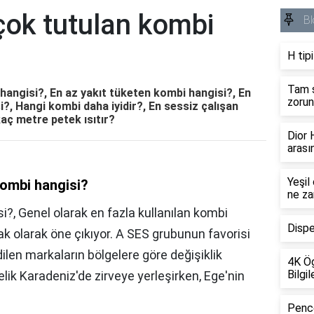
çok tutulan kombi
Bl
H tip
Tam s
hangisi?, En az yakıt tüketen kombi hangisi?, En
zorun
?, Hangi kombi daha iyidir?, En sessiz çalışan
kaç metre petek ısıtır?
Dior
arası
Yeşil
kombi hangisi?
ne za
i?, Genel olarak en fazla kullanılan kombi
Dispe
olarak öne çıkıyor. A SES grubunun favorisi
len markaların bölgelere göre değişiklik
4K Ög
Bilgil
elik Karadeniz'de zirveye yerleşirken, Ege'nin
Pence