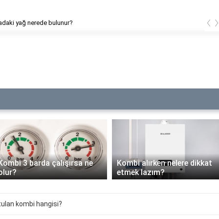
‹
Yumurtadaki yağ nerede bulunur?
alışırsa ne
Kombi alırken nelere dikkat
etmek lazım?
ECA kombi
tulan kombi hangisi?