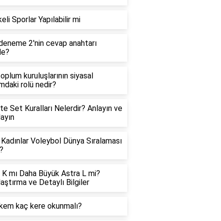
eli Sporlar Yapılabilir mi
eneme 2'nin cevap anahtarı
de?
 toplum kuruluşlarının siyasal
ımdaki rolü nedir?
te Set Kuralları Nelerdir? Anlayın ve
ayın
Kadınlar Voleybol Dünya Sıralaması
?
 K mı Daha Büyük Astra L mi?
laştırma ve Detaylı Bilgiler
kem kaç kere okunmalı?