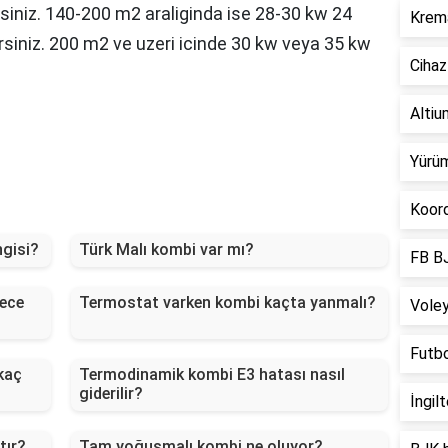
siniz. 140-200 m2 araliginda ise 28-30 kw 24
Krema
irsiniz. 200 m2 ve uzeri icinde 30 kw veya 35 kw
Cihaz
Altium
Yürüm
Koord
ngisi?
Türk Malı kombi var mı?
FB BJ
rece
Termostat varken kombi kaçta yanmalı?
Voley
Futb
kaç
Termodinamik kombi E3 hatası nasıl
giderilir?
İngil
tır?
Tam yoğuşmalı kombi ne oluyor?