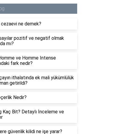
og
i cezaevi ne demek?
ayılar pozitif ve negatif olmak
da mı?
 Homme ve Homme Intense
ndaki fark nedir?
 çayın ithalatında ek mali yükümlülük
man getirildi?
çerlik Nedir?
 Kaç Bit? Detaylı İnceleme ve
er
re güvenlik kilidi ne işe yarar?