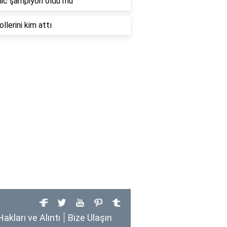
ic şampiyon oldu mu
llerini kim attı
Hakları ve Alıntı
Bize Ulaşın