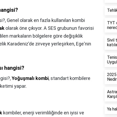
hangisi?
Tehlik
si?,
Genel olarak en fazla kullanılan kombi
TYT d
nere
ak
olarak öne çıkıyor. A SES grubunun favorisi
len markaların bölgelere göre değişiklik
Sivil
elik Karadeniz'de zirveye yerleşirken, Ege'nin
katıl
Tenis
Uygul
ı hangisi?
2025 
gisi?,
Yoğuşmalı kombi
, standart kombilere
Nedir
ketimi yapar.
Astra
Karşı
Ya ha
k
kombiler, enerji verimliliğinde en iyisi ve