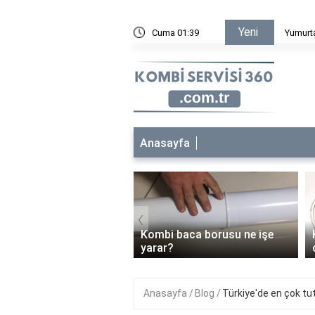
Yeni
Yumurtadaki yağ nerede bulunur?
Cuma 01:39
Anasayfa
‹
Kombi baca borusu ne işe
Kombi 3 barda ç
yarar?
olur?
Anasayfa
Blog
Türkiye'de en çok tu