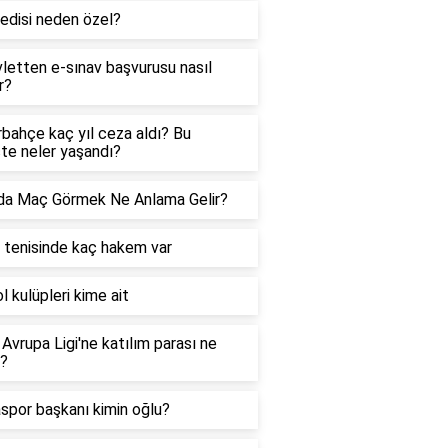
edisi neden özel?
letten e-sınav başvurusu nasıl
r?
bahçe kaç yıl ceza aldı? Bu
te neler yaşandı?
da Maç Görmek Ne Anlama Gelir?
tenisinde kaç hakem var
l kulüpleri kime ait
Avrupa Ligi'ne katılım parası ne
r?
spor başkanı kimin oğlu?