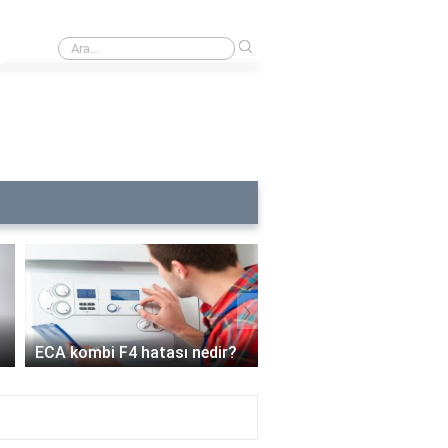
›
Yumurtadaki yağ nerede bulunur?
›
ECA kombi C6 arızası ne
1 yıl
 F4 hatası nedir?
demek?
mı?