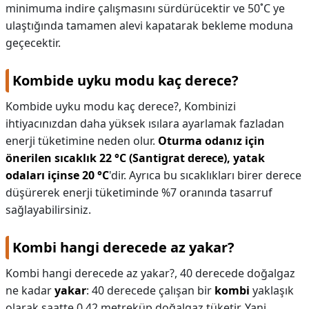
minimuma indire çalışmasını sürdürücektir ve 50˚C ye
ulaştığında tamamen alevi kapatarak bekleme moduna
geçecektir.
Kombide uyku modu kaç derece?
Kombide uyku modu kaç derece?,
Kombinizi
ihtiyacınızdan daha yüksek ısılara ayarlamak fazladan
enerji tüketimine neden olur.
Oturma odanız için
önerilen sıcaklık 22 °C (Santigrat derece), yatak
odaları içinse 20 °C
'dir. Ayrıca bu sıcaklıkları birer derece
düşürerek enerji tüketiminde %7 oranında tasarruf
sağlayabilirsiniz.
Kombi hangi derecede az yakar?
Kombi hangi derecede az yakar?,
40 derecede doğalgaz
ne kadar
yakar
: 40 derecede çalışan bir
kombi
yaklaşık
olarak saatte 0.42 metreküp doğalgaz tüketir. Yani