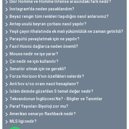
Dior Homme ve Homme Intense arasındaki fark nedir?
İnstagram'da neden yasaklandım?
Beyaz rengin tüm renkleri taşıdığını nasıl anlarsınız?
Antep usulü beyran çorbası nasıl yapılır?
Yeşil çayın ithalatında ek mali yükümlülük ne zaman getirildi?
Paraşütü yavaşlatmak için ne yapılır?
Fazıl Hüsnü dağlarca neden önemli?
Mouse nedir ne işe yarar?
Çin nedir ne için kullanılır?
Senatör olmak için ne gerekli?
Forza Horizon 6’nın özellikleri nelerdir?
Anti hcv s/co oranı nasıl hesaplanır?
İslâm dininde gözetilen 5 temel değer nedir?
Tekvandonun İngilizcesi Ne? - Bilgiler ve Tanımlar
Paraf Yayınları Biyoloji zor mu?
Amerikan senaryo flashback nedir?
MLS ligi nedir?